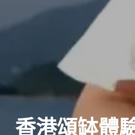
香港頌缽體